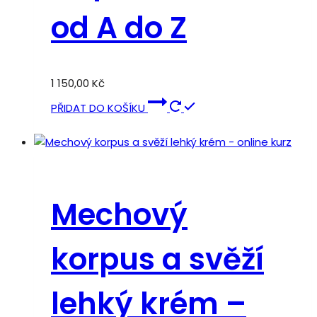
od A do Z
1 150,00
Kč
PŘIDAT DO KOŠÍKU
Mechový
korpus a svěží
lehký krém –